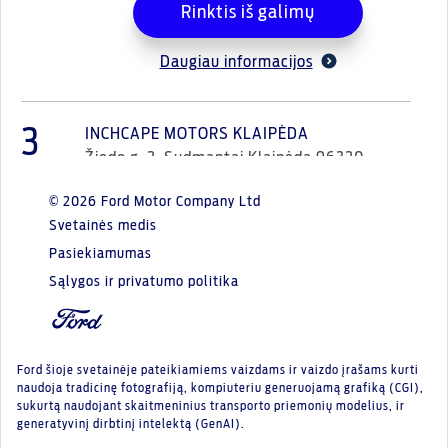
Rinktis iš galimų
Daugiau informacijos
3
INCHCAPE MOTORS KLAIPĖDA
Žiedo g. 2, Sudmantai Klaipėda 96320
© 2026 Ford Motor Company Ltd
Rinktis iš galimų
Svetainės medis
Pasiekiamumas
Daugiau informacijos
Sąlygos ir privatumo politika
Ford šioje svetainėje pateikiamiems vaizdams ir vaizdo įrašams kurti
naudoja tradicinę fotografiją, kompiuteriu generuojamą grafiką (CGI),
sukurtą naudojant skaitmeninius transporto priemonių modelius, ir
generatyvinį dirbtinį intelektą (GenAI).