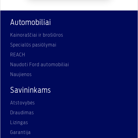
Automobiliai
Kainoraščiai ir brošiūros
Specialūs pasiūlymai
REACH
Naudoti Ford automobiliai
Naujienos
Savininkams
Atstovybės
Draudimas
Lizingas
Garantija