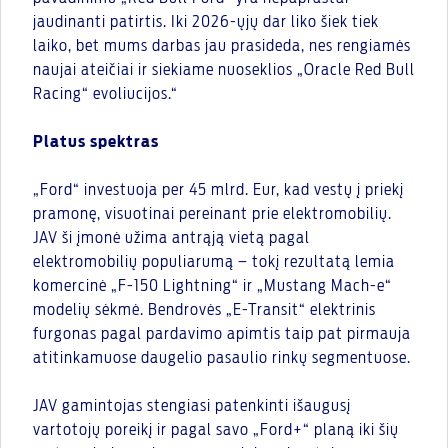
jaudinanti patirtis. Iki 2026-ųjų dar liko šiek tiek
laiko, bet mums darbas jau prasideda, nes rengiamės
naujai ateičiai ir siekiame nuoseklios „Oracle Red Bull
Racing“ evoliucijos.“
Platus spektras
„Ford“ investuoja per 45 mlrd. Eur, kad vestų į priekį
pramonę, visuotinai pereinant prie elektromobilių.
JAV ši įmonė užima antrąją vietą pagal
elektromobilių populiarumą – tokį rezultatą lemia
komercinė „F-150 Lightning“ ir „Mustang Mach-e“
modelių sėkmė. Bendrovės „E-Transit“ elektrinis
furgonas pagal pardavimo apimtis taip pat pirmauja
atitinkamuose daugelio pasaulio rinkų segmentuose.
JAV gamintojas stengiasi patenkinti išaugusį
vartotojų poreikį ir pagal savo „Ford+“ planą iki šių