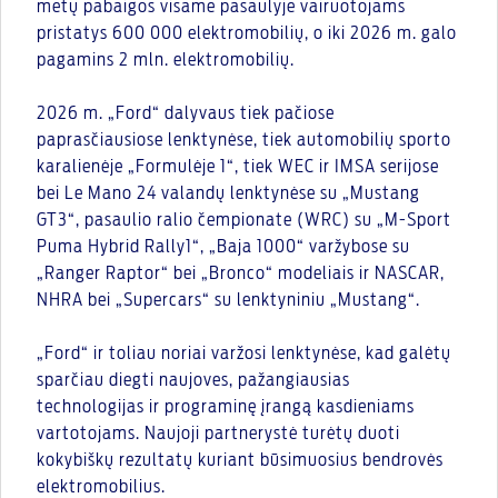
metų pabaigos visame pasaulyje vairuotojams
pristatys 600 000 elektromobilių, o iki 2026 m. galo
pagamins 2 mln. elektromobilių.
2026 m. „Ford“ dalyvaus tiek pačiose
paprasčiausiose lenktynėse, tiek automobilių sporto
karalienėje „Formulėje 1“, tiek WEC ir IMSA serijose
bei Le Mano 24 valandų lenktynėse su „Mustang
GT3“, pasaulio ralio čempionate (WRC) su „M-Sport
Puma Hybrid Rally1“, „Baja 1000“ varžybose su
„Ranger Raptor“ bei „Bronco“ modeliais ir NASCAR,
NHRA bei „Supercars“ su lenktyniniu „Mustang“.
„Ford“ ir toliau noriai varžosi lenktynėse, kad galėtų
sparčiau diegti naujoves, pažangiausias
technologijas ir programinę įrangą kasdieniams
vartotojams. Naujoji partnerystė turėtų duoti
kokybiškų rezultatų kuriant būsimuosius bendrovės
elektromobilius.