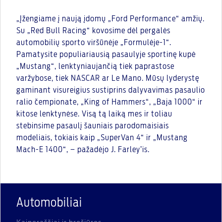
„Įžengiame į naują įdomų „Ford Performance“ amžių.
Su „Red Bull Racing“ kovosime dėl pergalės
automobilių sporto viršūnėje „Formulėje-1“.
Pamatysite populiariausią pasaulyje sportinę kupė
„Mustang“, lenktyniaujančią tiek paprastose
varžybose, tiek NASCAR ar Le Mano. Mūsų lyderystę
gaminant visureigius sustiprins dalyvavimas pasaulio
ralio čempionate, „King of Hammers“, „Baja 1000“ ir
kitose lenktynėse. Visą tą laiką mes ir toliau
stebinsime pasaulį šauniais parodomaisiais
modeliais, tokiais kaip „SuperVan 4“ ir „Mustang
Mach-E 1400“, – pažadėjo J. Farley’is.
Automobiliai