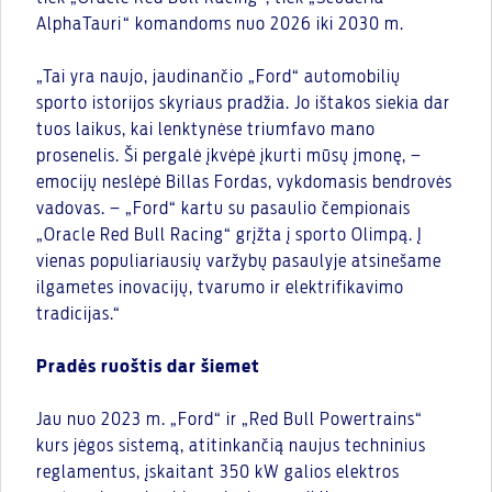
AlphaTauri“ komandoms nuo 2026 iki 2030 m.
„Tai yra naujo, jaudinančio „Ford“ automobilių
sporto istorijos skyriaus pradžia. Jo ištakos siekia dar
tuos laikus, kai lenktynėse triumfavo mano
prosenelis. Ši pergalė įkvėpė įkurti mūsų įmonę, –
emocijų neslėpė Billas Fordas, vykdomasis bendrovės
vadovas. – „Ford“ kartu su pasaulio čempionais
„Oracle Red Bull Racing“ grįžta į sporto Olimpą. Į
vienas populiariausių varžybų pasaulyje atsinešame
ilgametes inovacijų, tvarumo ir elektrifikavimo
tradicijas.“
Pradės ruoštis dar šiemet
Jau nuo 2023 m. „Ford“ ir „Red Bull Powertrains“
kurs jėgos sistemą, atitinkančią naujus techninius
reglamentus, įskaitant 350 kW galios elektros