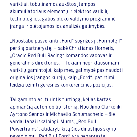
varikliai, tobulinamos aukštos įtampos
akumuliatoriaus elementų ir elektros variklių
technologijos, galios bloko valdymo programinė
įranga ir plėtojamos jos analizės galimybės.
„Nuostabu pasveikinti „Ford“ sugrįžus į „Formulę 1“
per šią partnerystę, – sakė Christianas Horneris,
„Oracle Red Bull Racing“ komandos vadovas ir
generalinis direktorius. – Tokiam nepriklausomam
variklių gamintojui, kaip mes, galimybė pasinaudoti
originalios įrangos kūrėjų, kaip „Ford“, patirtimi,
leidžia užimti geresnes konkurencines pozicijas.
Tai gamintojas, turintis turtingą, kelias kartas
apimančią automobilių istoriją. Nuo Jimo Clarko iki
Ayrtono Sennos ir Michaelio Schumacherio – šie
vardai labai iškalbingi. Mums, „Red Bull
Powertrains“, atidaryti kitą šios dinastijos skyrių
pavadinimu „Red Bull Ford“ yra nepaprastai