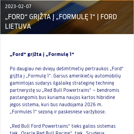
2023-02-07
„FORD“ GRĮŽTA Į „FORMULĘ 1“ | FORD
LIETUVA
„Ford“ grįžta į „Formulę 1“
Po daugiau nei dviejų dešimtmečių pertraukos „Ford“
grįžta į „Formulę 1“. Garsus amerikiečių automobilių
gamintojas sudarys ilgalaikę strateginę techninę
partnerystę su „Red Bull Powertrains“ – bendromis
pastangomis bus kuriama naujos kartos hibridinė
jėgos sistema, kuri bus naudojama 2026 m.
„Formulės 1“ sezoną ir paskesnėse varžybose.
„Red Bull Ford Powertrains“ tieks galios sistemas
tiek „Oracle Red Bull Racing“, tiek „Scuderia