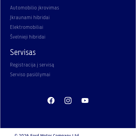
Automobilio įkrovimas
Įkraunami hibridai
Elektromobiliai
Švelnieji hibridai
Servisas
Registracija į servisą
Serviso pasiūlymai