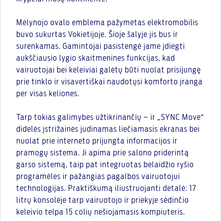
Mėlynojo ovalo emblema pažymėtas elektromobilis
buvo sukurtas Vokietijoje. Šioje šalyje jis bus ir
surenkamas. Gamintojai pasistengė jame įdiegti
aukščiausio lygio skaitmenines funkcijas, kad
vairuotojai bei keleiviai galėtų būti nuolat prisijungę
prie tinklo ir visavertiškai naudotųsi komforto įranga
per visas keliones.
Tarp tokias galimybes užtikrinančių – ir „SYNC Move“
didelės įstrižainės judinamas liečiamasis ekranas bei
nuolat prie interneto prijungta informacijos ir
pramogų sistema. Ji apima prie salono priderintą
garso sistemą, taip pat integruotas belaidžio ryšio
programėles ir pažangias pagalbos vairuotojui
technologijas. Praktiškumą iliustruojanti detalė: 17
litrų konsolėje tarp vairuotojo ir priekyje sėdinčio
keleivio telpa 15 colių nešiojamasis kompiuteris.