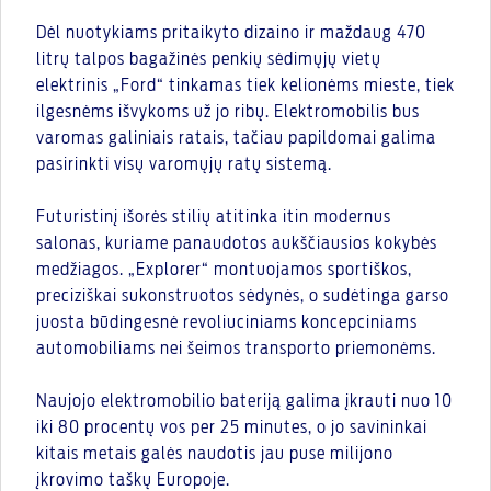
Dėl nuotykiams pritaikyto dizaino ir maždaug 470
litrų talpos bagažinės penkių sėdimųjų vietų
elektrinis „Ford“ tinkamas tiek kelionėms mieste, tiek
ilgesnėms išvykoms už jo ribų. Elektromobilis bus
varomas galiniais ratais, tačiau papildomai galima
pasirinkti visų varomųjų ratų sistemą.
Futuristinį išorės stilių atitinka itin modernus
salonas, kuriame panaudotos aukščiausios kokybės
medžiagos. „Explorer“ montuojamos sportiškos,
preciziškai sukonstruotos sėdynės, o sudėtinga garso
juosta būdingesnė revoliuciniams koncepciniams
automobiliams nei šeimos transporto priemonėms.
Naujojo elektromobilio bateriją galima įkrauti nuo 10
iki 80 procentų vos per 25 minutes, o jo savininkai
kitais metais galės naudotis jau puse milijono
įkrovimo taškų Europoje.