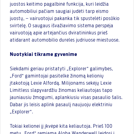
juostos keitimo pagalbinė funkcija, kuri leidžia
automobiliui pačiam saugiai judėti tarp eismo
juostų, – vairuotojui pakanka tik spustelėti posūkio
svirtelę. O saugaus išvažiavimo sistema perspėja
vairuotoją apie artėjančius dviratininkus prieš
atidarant automobilio dureles judriuose miestuose.
Nuotykiai tikrame gyvenime
Siekdami geriau pristatyti „Explorer“ galimybes,
„Ford“ gamintojai pasitelkė žinomą kelionių
įtakotoją Lexie Alfordą. Milijonams sekėjų Lexie
Limitless slapyvardžiu žinomas keliautojas tapo
jauniausiu žmogumi, aplankiusiu visas pasaulio šalis.
Dabar jis leisis aplink pasaulį naujuoju elektriniu
„Explorer“.
Tokiai kelionei jį įkvėpė kita keliautoja. Prieš 100
metų „Ford“ remiama Aloha Wanderwell leidosi į