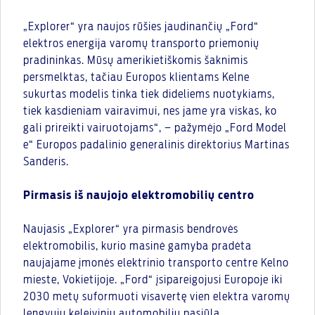
„Explorer“ yra naujos rūšies jaudinančių „Ford“
elektros energija varomų transporto priemonių
pradininkas. Mūsų amerikietiškomis šaknimis
persmelktas, tačiau Europos klientams Kelne
sukurtas modelis tinka tiek dideliems nuotykiams,
tiek kasdieniam vairavimui, nes jame yra viskas, ko
gali prireikti vairuotojams“, – pažymėjo „Ford Model
e“ Europos padalinio generalinis direktorius Martinas
Sanderis.
Pirmasis iš naujojo elektromobilių centro
Naujasis „Explorer“ yra pirmasis bendrovės
elektromobilis, kurio masinė gamyba pradėta
naujajame įmonės elektrinio transporto centre Kelno
mieste, Vokietijoje. „Ford“ įsipareigojusi Europoje iki
2030 metų suformuoti visavertę vien elektra varomų
lengvųjų keleivinių automobilių pasiūlą.