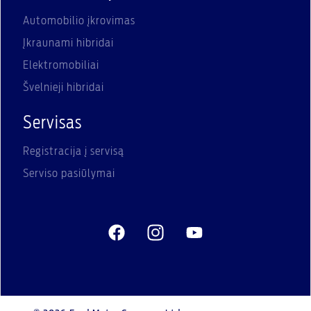
Automobilio įkrovimas
Įkraunami hibridai
Elektromobiliai
Švelnieji hibridai
Servisas
Registracija į servisą
Serviso pasiūlymai