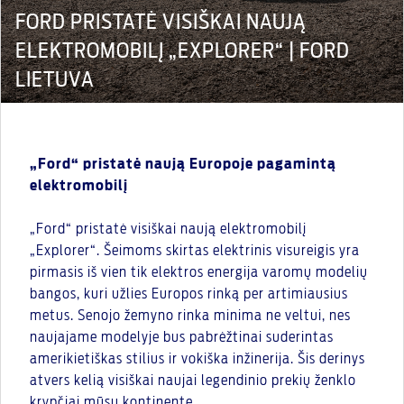
FORD PRISTATĖ VISIŠKAI NAUJĄ
ELEKTROMOBILĮ „EXPLORER“ | FORD
LIETUVA
„Ford“ pristatė naują Europoje pagamintą
elektromobilį
„Ford“ pristatė visiškai naują elektromobilį
„Explorer“. Šeimoms skirtas elektrinis visureigis yra
pirmasis iš vien tik elektros energija varomų modelių
bangos, kuri užlies Europos rinką per artimiausius
metus. Senojo žemyno rinka minima ne veltui, nes
naujajame modelyje bus pabrėžtinai suderintas
amerikietiškas stilius ir vokiška inžinerija. Šis derinys
atvers kelią visiškai naujai legendinio prekių ženklo
krypčiai mūsų kontinente.