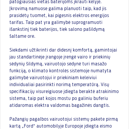
patogiausias vietas baterijoms įkrauti kelyje.
Įkrovimą namuose galima planuoti taip, kad jis
prasidėtų tuomet, kai pigesnis elektros energijos
tarifas. Taip pat yra galimybė suprogramuoti
išankstinį tiek baterijos, tiek salono pašildymą
šaltame ore.
Siekdami užtikrinti dar didesnį komfortą, gamintojai
jau standartinėje įrangoje įrengė vairo ir priekinių
sėdynių šildymą, vairuotojo sėdynė turi masažo
funkciją, o klimato kontrolės sistemoje numatyta
galimybė vairuotojui ir priekiniam keleiviui
individualiai pasirinkti norimą temperatūrą. Visų
specifikacijų visureigiuose įdiegta beraktė atrakinimo
sistema, taip pat kojos mostu po galiniu buferiu
atidaromas elektra valdomas bagažinės dangtis.
Pažangių pagalbos vairuotojui sistemų pakete pirmą
kartą „Ford“ automobilyje Europoje įdiegta eismo