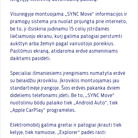
Visureigyje montuojama „SYNC Move“ informacijos ir
pramogų sistema yra nuolat prijungta prie interneto,
be to, ji išsiskiria judinamu 15 colių įstrižainės
liečiamuoju ekranu, kurį galima patogiai perstumti
aukštyn arba žemyn pagal vairuotojo poreikius.
Pastūmus ekraną, atidaroma erdvė asmeniniams
daiktams pasidėti.
Specialiai išmaniesiems įrenginiams numatyta erdvė
su belaidžiu įkrovikliu. Įkroviklis montuojamas jau
standartinėje įrangoje. Šios erdvės pakanka dviem
dideliems telefonams įdėti. Be to, „SYNC Move“
nuotoliniu būdu palaiko tiek „Android Auto“, tiek
„Apple CarPlay“ programėles.
Elektromobilį galima greitai ir patogiai įkrauti tiek
kelyje, tiek namuose. „Explorer“ padės rasti