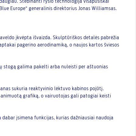
k daugiau. Stebinanti ryšio technologija visapusiškai
Blue Europe“ generalinis direktorius Jonas Williamsas.
paveldo įkvėpta išvaizda. Skulptūriškos detalės pabrėžia
o aptakai pagerino aerodinamiką, o naujos kartos šviesos
idų stogą galima pakelti arba nuleisti per aštuonias
kranas sukuria reaktyvinio lėktuvo kabinos pojūtį.
nimuotą grafiką, o vairuotojas gali patogiai keisti
 dabar įsimena funkcijas, kurias dažniausiai naudoja