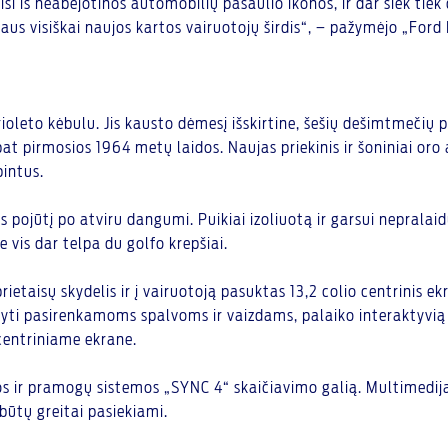
kisi iš neabejotinos automobilių pasaulio ikonos, ir dar šiek tie
s visiškai naujos kartos vairuotojų širdis“, – pažymėjo „Ford 
ioleto kėbulu. Jis kausto dėmesį išskirtine, šešių dešimtmečių 
pat pirmosios 1964 metų laidos. Naujas priekinis ir šoniniai or
bintus.
vės pojūtį po atviru dangumi. Puikiai izoliuotą ir garsui neprala
 vis dar telpa du golfo krepšiai.
ietaisų skydelis ir į vairuotoją pasuktas 13,2 colio centrinis e
yti pasirenkamoms spalvoms ir vaizdams, palaiko interaktyvią a
 centriniame ekrane.
s ir pramogų sistemos „SYNC 4“ skaičiavimo galią. Multimedija
 būtų greitai pasiekiami.