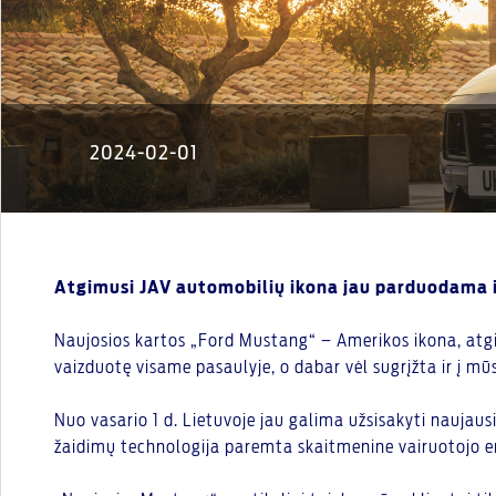
2024-02-01
Atgimusi JAV automobilių ikona jau parduodama i
Naujosios kartos „Ford Mustang“ – Amerikos ikona, atgimus
vaizduotę visame pasaulyje, o dabar vėl sugrįžta ir į mūs
Nuo vasario 1 d. Lietuvoje jau galima užsisakyti naujaus
žaidimų technologija paremta skaitmenine vairuotojo er