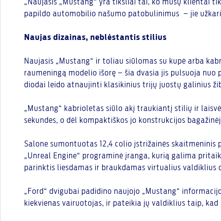
„Naujasis „Mustang“ yra tiksliai tai, ko mūsų klientai ti
papildo automobilio našumo patobulinimus – jie užkariau
Naujas dizainas, neblėstantis stilius
Naujasis „Mustang“ ir toliau siūlomas su kupė arba kabr
raumeningą modelio išorę – šia dvasia jis pulsuoja nuo 
diodai leido atnaujinti klasikinius trijų juostų galinius ži
„Mustang“ kabrioletas siūlo akį traukiantį stilių ir lais
sekundes, o dėl kompaktiškos jo konstrukcijos bagažinėje
Salone sumontuotas 12,4 colio įstrižainės skaitmeninis pr
„Unreal Engine“ programinė įranga, kurią galima pritaik
parinktis liesdamas ir braukdamas virtualius valdiklius
„Ford“ dvigubai padidino naujojo „Mustang“ informacijo
kiekvienas vairuotojas, ir pateikia jų valdiklius taip, kad