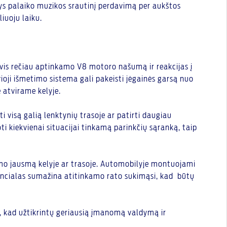
šys palaiko muzikos srautinį perdavimą per aukštos
iuoju laiku.
je vis rečiau aptinkamo V8 motoro našumą ir reakcijas į
vioji išmetimo sistema gali pakeisti jėgainės garsą nuo
 atvirame kelyje.
ti visą galią lenktynių trasoje ar patirti daugiau
i kiekvienai situacijai tinkamą parinkčių sąranką, taip
imo jausmą kelyje ar trasoje. Automobilyje montuojami
erencialas sumažina atitinkamo rato sukimąsi, kad būtų
, kad užtikrintų geriausią įmanomą valdymą ir