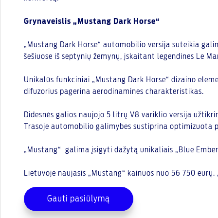
Grynaveislis „Mustang Dark Horse“
„Mustang Dark Horse“ automobilio versija suteikia gali
šešiuose iš septynių žemynų, įskaitant legendines Le Ma
Unikalūs funkciniai „Mustang Dark Horse“ dizaino element
difuzorius pagerina aerodinamines charakteristikas.
Didesnės galios naujojo 5 litrų V8 variklio versija užt
Trasoje automobilio galimybes sustiprina optimizuota p
„Mustang“ galima įsigyti dažytą unikaliais „Blue Ember“
Lietuvoje naujasis „Mustang“ kainuos nuo 56 750 eurų.
Gauti pasiūlymą