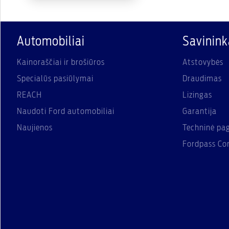
Automobiliai
Savinin
Kainoraščiai ir brošiūros
Atstovybės
Specialūs pasiūlymai
Draudimas
REACH
Lizingas
Naudoti Ford automobiliai
Garantija
Naujienos
Techninė pa
Fordpass Co