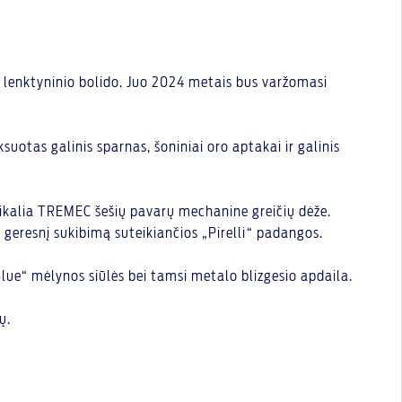
o lenktyninio bolido. Juo 2024 metais bus varžomasi
uotas galinis sparnas, šoniniai oro aptakai ir galinis
unikalia TREMEC šešių pavarų mechanine greičių dėže.
geresnį sukibimą suteikiančios „Pirelli“ padangos.
lue“ mėlynos siūlės bei tamsi metalo blizgesio apdaila.
ų.