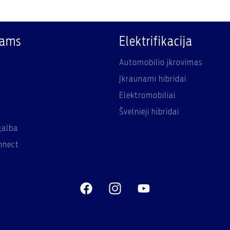
kams
Elektrifikacija
Automobilio įkrovimas
Įkraunami hibridai
Elektromobiliai
Švelnieji hibridai
galba
nnect