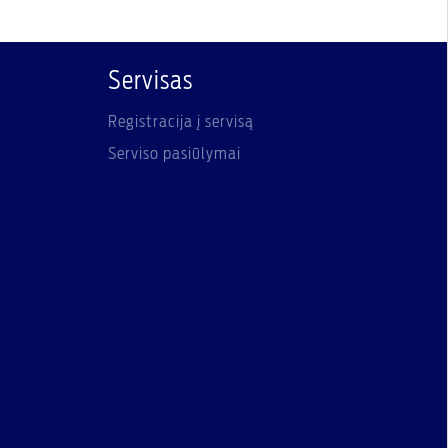
Servisas
Registracija į servisą
Serviso pasiūlymai