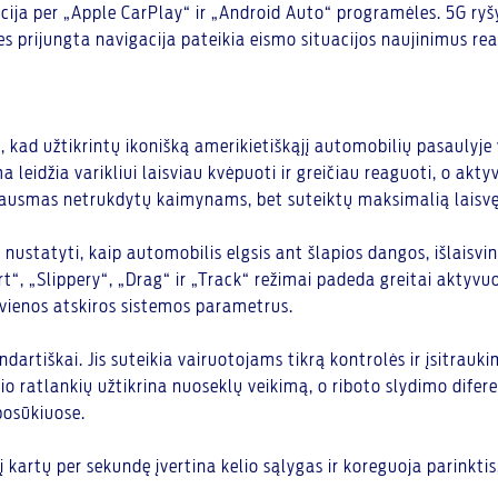
cija per „Apple CarPlay“ ir „Android Auto“ programėles. 5G ry
 prijungta navigacija pateikia eismo situacijos naujinimus real
aip, kad užtikrintų ikonišką amerikietiškąjį automobilių pasauly
leidžia varikliui laisviau kvėpuoti ir greičiau reaguoti, o akty
gausmas netrukdytų kaimynams, bet suteiktų maksimalią laisvę
r nustatyti, kaip automobilis elgsis ant šlapios dangos, išlaisvin
 „Slippery“, „Drag“ ir „Track“ režimai padeda greitai aktyvuot
ekvienos atskiros sistemos parametrus.
tiškai. Jis suteikia vairuotojams tikrą kontrolės ir įsitrauk
io ratlankių užtikrina nuoseklų veikimą, o riboto slydimo dif
posūkiuose.
rtų per sekundę įvertina kelio sąlygas ir koreguoja parinktis