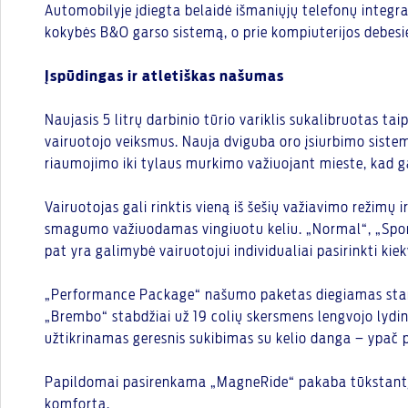
Automobilyje įdiegta belaidė išmaniųjų telefonų integra
kokybės B&O garso sistemą, o prie kompiuterijos debesies
Įspūdingas ir atletiškas našumas
Naujasis 5 litrų darbinio tūrio variklis sukalibruotas t
vairuotojo veiksmus. Nauja dviguba oro įsiurbimo sistema 
riaumojimo iki tylaus murkimo važiuojant mieste, kad 
Vairuotojas gali rinktis vieną iš šešių važiavimo režimų i
smagumo važiuodamas vingiuotu keliu. „Normal“, „Sport“,
pat yra galimybė vairuotojui individualiai pasirinkti ki
„Performance Package“ našumo paketas diegiamas standar
„Brembo“ stabdžiai už 19 colių skersmens lengvojo lydin
užtikrinamas geresnis sukibimas su kelio danga – ypač 
Papildomai pasirenkama „MagneRide“ pakaba tūkstantį ka
komfortą.