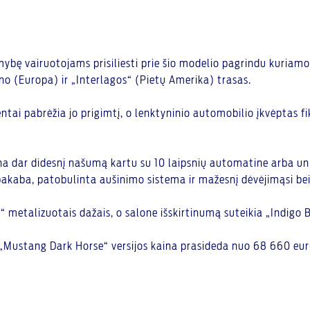
mybę vairuotojams prisiliesti prie šio modelio pagrindu kuriam
no (Europa) ir „Interlagos“ (Pietų Amerika) trasas.
ai pabrėžia jo prigimtį, o lenktyninio automobilio įkvėptas fiks
ikrina dar didesnį našumą kartu su 10 laipsnių automatine arba 
akaba, patobulinta aušinimo sistema ir mažesnį dėvėjimąsi bei 
 metalizuotais dažais, o salone išskirtinumą suteikia „Indigo B
 „Mustang Dark Horse“ versijos kaina prasideda nuo 68 660 eur